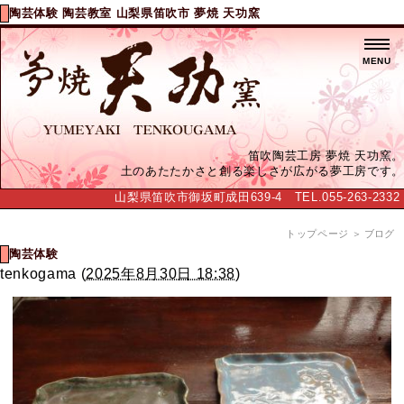
陶芸体験 陶芸教室 山梨県笛吹市 夢焼 天功窯
MENU
笛吹陶芸工房 夢焼 天功窯。
土のあたたかさと創る楽しさが広がる夢工房です。
山梨県笛吹市御坂町成田639-4 TEL.055-263-2332
トップページ
＞ ブログ
陶芸体験
tenkogama
(
2025年8月30日 18:38
)