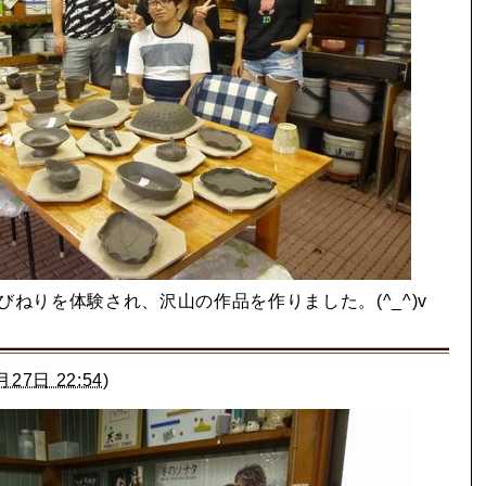
びねりを体験され、沢山の作品を作りました。(^_^)v
月27日 22:54
)