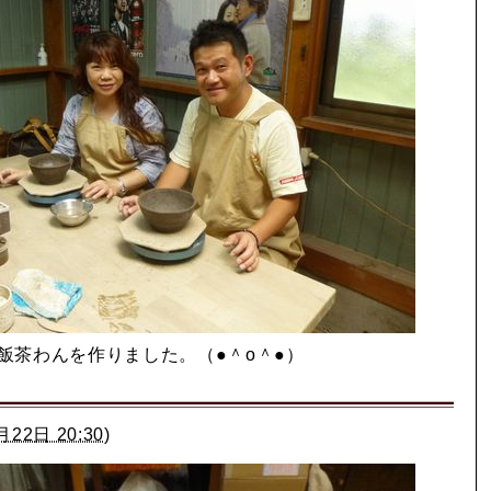
飯茶わんを作りました。（●＾o＾●）
月22日 20:30
)