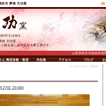
笛吹市 夢焼 天功窯
夢焼 天功窯。
さと創る楽しさが広がる夢工房です。
山梨県笛吹市御坂町成田639
さん
陶芸体験・教室
作品集
アクセス
ブログ
お
トップページ
＞ ブログ
月27日 23:00
)