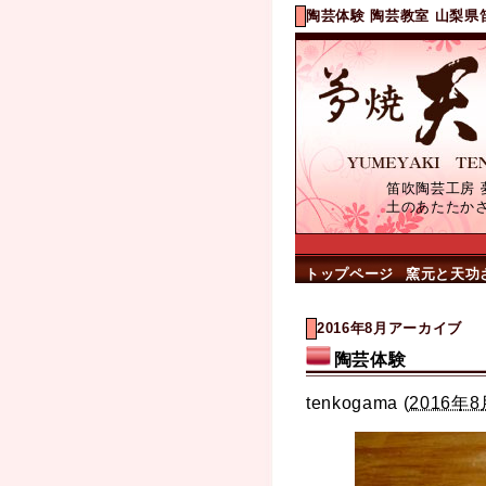
陶芸体験 陶芸教室 山梨県
笛吹陶芸工房 
土のあたたか
トップページ
窯元と天功
2016年8月アーカイブ
陶芸体験
tenkogama
(
2016年8