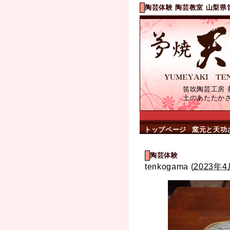
陶芸体験 陶芸教室 山梨県
笛吹陶芸工房 
土のあたたか
トップページ
窯元と天功
陶芸体験
tenkogama
(
2023年4