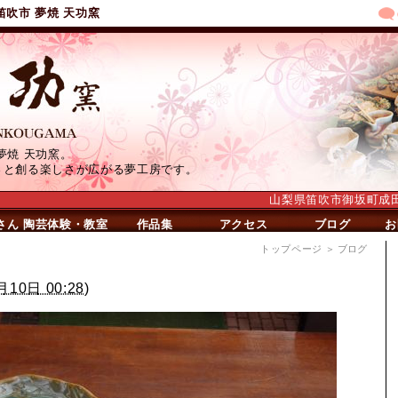
笛吹市 夢焼 天功窯
夢焼 天功窯。
さと創る楽しさが広がる夢工房です。
山梨県笛吹市御坂町成田639
さん
陶芸体験・教室
作品集
アクセス
ブログ
お
トップページ
＞ ブログ
月10日 00:28
)