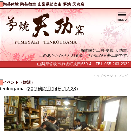
陶芸体験 陶芸教室 山梨県笛吹市 夢焼 天功窯
MENU
笛吹陶芸工房 夢焼 天功窯。
土のあたたかさと創る楽しさが広がる夢工房です。
山梨県笛吹市御坂町成田639-4 TEL.055-263-2332
トップページ
＞ ブログ
イベント（婚活）
tenkogama
(
2019年2月14日 12:28
)