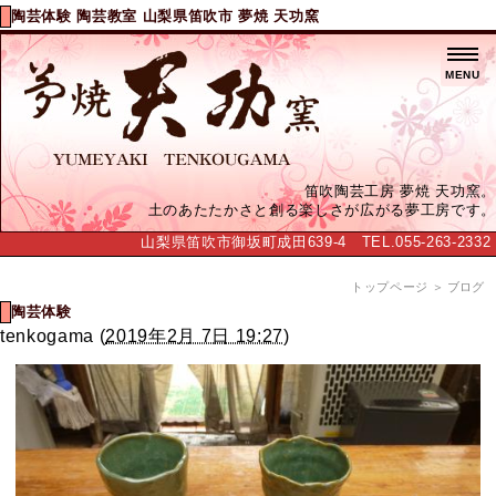
陶芸体験 陶芸教室 山梨県笛吹市 夢焼 天功窯
MENU
笛吹陶芸工房 夢焼 天功窯。
土のあたたかさと創る楽しさが広がる夢工房です。
山梨県笛吹市御坂町成田639-4 TEL.055-263-2332
トップページ
＞ ブログ
陶芸体験
tenkogama
(
2019年2月 7日 19:27
)