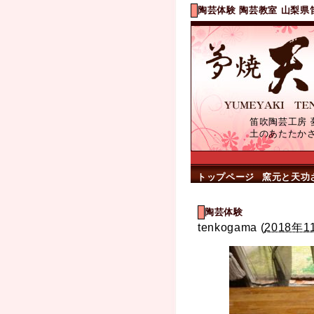
陶芸体験 陶芸教室 山梨県
笛吹陶芸工房 
土のあたたか
トップページ
窯元と天功
陶芸体験
tenkogama
(
2018年1