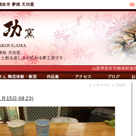
笛吹市 夢焼 天功窯
夢焼 天功窯。
さと創る楽しさが広がる夢工房です。
山梨県笛吹市御坂町成田639
さん
陶芸体験・教室
作品集
アクセス
ブログ
お
トップページ
＞ ブログ
1月15日 08:23
)