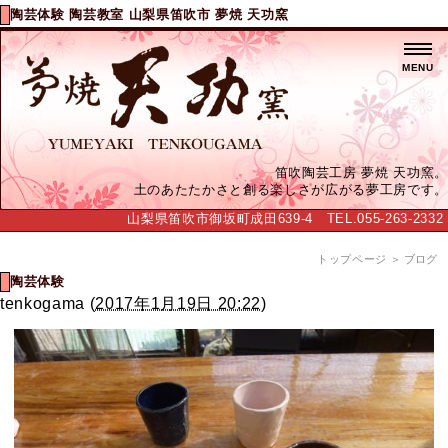
陶芸体験 陶芸教室 山梨県笛吹市 夢焼 天功窯
MENU
笛吹陶芸工房 夢焼 天功窯。
土のあたたかさと創る楽しさが広がる夢工房です。
山梨県笛吹市御坂町成田639-4 TEL.055-263-2332
トップページ
＞ ブログ
陶芸体験
tenkogama
(
2017年1月19日 20:22
)