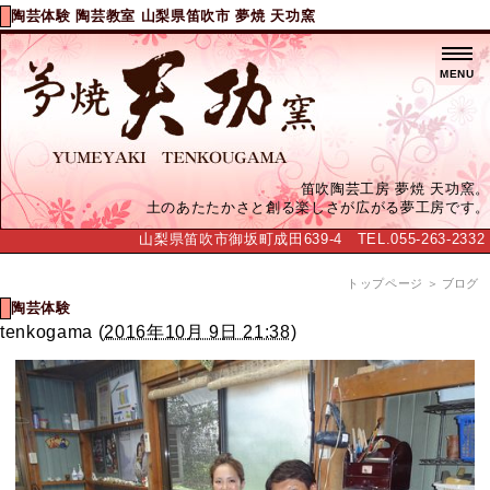
陶芸体験 陶芸教室 山梨県笛吹市 夢焼 天功窯
MENU
笛吹陶芸工房 夢焼 天功窯。
土のあたたかさと創る楽しさが広がる夢工房です。
山梨県笛吹市御坂町成田639-4 TEL.055-263-2332
トップページ
＞ ブログ
陶芸体験
tenkogama
(
2016年10月 9日 21:38
)