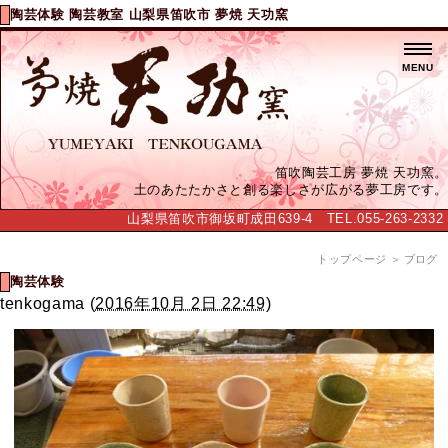
陶芸体験 陶芸教室 山梨県笛吹市 夢焼 天功窯
MENU
笛吹陶芸工房 夢焼 天功窯。
土のあたたかさと創る楽しさが広がる夢工房です。
山梨県笛吹市御坂町成田639-4 TEL.055-263-2332
トップページ
＞ ブログ
陶芸体験
tenkogama
(
2016年10月 2日 22:49
)