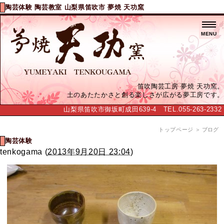
陶芸体験 陶芸教室 山梨県笛吹市 夢焼 天功窯
MENU
笛吹陶芸工房 夢焼 天功窯。
土のあたたかさと創る楽しさが広がる夢工房です。
山梨県笛吹市御坂町成田639-4 TEL.055-263-2332
トップページ
＞ ブログ
陶芸体験
tenkogama
(
2013年9月20日 23:04
)